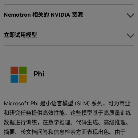
Ollama 可让您快速将 Llama 4 部署到所有 GPU 上。
借助 TensorRT-LLM 优化大语言模型 (LLM) 的推理工作负载。
了解如何在 TRT-LLM 中设置和开始使用 Llama。
Nemotron 相关的 NVIDIA 资源
使用 Ollama 部署优化模型
对 Llama 3 进行基准测试 NVIDIA NIM
探索
借助 TensorRT-LLM 预测解码，将 Llama 3.3 70B 提升 3
立即试用模型
探索模型、数据集和示例应用，了解 Nemotron 模型的不同用
倍
Model
例。
利用性能经过优化的 Llama 3.1 NVIDIA NIM 微服务为生成
在 Hugging Face 上量化 Llama 3.1 8B
式 AI 提供支持
使用全新 NVIDIA Llama Nemotron Super v1.5 构建更准
TensorRT-Model-Optimizer 训练后量化指南，兼容 vLLM
NVIDIA Llama 3.1 8B Instruct 通过开源模型量化为 FP8
确、更高效的 AI 智能体
和 SGLang
进行了优化
TensorRT 模型优化器
库。与数据中心和消费
Phi
NVIDIA Nemotron-Personas 数据集说明
Model
级设备兼容。
集成
Nemotron Nano
开始使用适合您开发环境的工具和框架，利用开放的 Nemotron
为 PC 和边缘设备提供出色的准确性。
模型和数据集实现代理式 AI。
Microsoft Phi 是小语言模型 (SLM) 系列，可为商业
从 Hugging Face 下载
Nemotron 后训练数据集
和研究任务提供高效性能。这些模型基于高质量训练
新发布的 Nemotron Nano 2 支持可配置的思维预算，使
Llama Nemotron Super v1.5
企业能够控制 token 生成，以降低成本并在边缘设备上部
数据进行训练，在数学推理、代码生成、高级推理、
Llama Nemotron VLM 数据集
署优化的智能体。
查看更多系列产品
摘要、长文档问答和信息检索方面表现出色。由于
优化