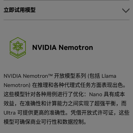
探索
立即试用模型
探索示例应用，了解 Llama 模型的不同用例。
Model
Llama 3 8B 作为 NVIDIA Jetson™ 上的语音代理
在 Hugging Face 上探索 Kimi K2 Thinking NVFP4
使用 Llama 3 和 LlamaIndex 的检索增强生成 (RAG) 示例
NVIDIA Kimi K2 Thinking NVFP4 模型是 Kimi K2
应用
Thinking 模型的量化版本，采用优化的 Transformer 架
NVIDIA Nemotron
使用 Llama 3.1 405B NVIDIA NIM 在五分钟内构建简单的
Model
构。该模型通过 TensorRT Model Optimizer 实现量化优
AI 智能体
化。
借助 NVIDIA NIM 获取生产就绪型 Llama 模型
集成
NVIDIA API Catalog 只需调用 API 即可实现快速原型设
探索 Kimi K2 Thinking NVFP4
开始使用适合您 AI 模型开发环境的工具和框架。
NVIDIA Nemotron™ 开放模型系列 (包括 Llama
计。
在 Dynamo-Triton™ 中为 Multi-LoRA vLLM 后端部署
Nemotron) 在推理和各种代理式任务方面表现出色。
部署生产就绪型 Llama 模型
Llama
这些模型针对各种用例进行了优化：Nano 具有成本
使用 Hugging Face Transformer 和 PyTorch 设置适用于
效益，在准确性和计算能力之间实现了超强平衡，而
Llama 的 NVIDIA RTX™
Ultra 可提供更高的准确性。凭借开放式许可证，这些
借助 Transformer 引擎加速 Hugging Face Llama 3
Model
模型可确保商业可行性和数据控制。
使用 NeMo 框架为您的数据定制 Llama
Ollama 上的 Llama 4
优化