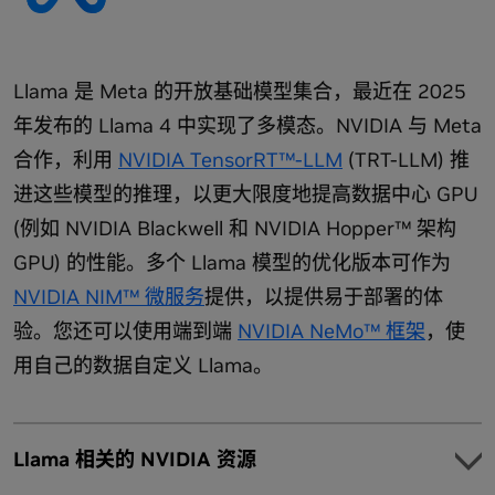
使用合适的工具与框架，在您的开发环境中利用开放的 Kimi 模
Model
型快速上手。
使用 NVIDIA NIM 获取可用于生产环境的 Kimi K2 模
型
Lambda 教程：使用 8 张 NVIDIA Blackwell GPU 与 vLLM
Llama 是 Meta 的开放基础模型集合，最近在 2025
部署一万亿参数模型
下载并部署预封装、便携且高优化的 NIM 微服务：
年发布的 Llama 4 中实现了多模态。NVIDIA 与 Meta
优化
Kimi K2 Instruct:
链接
|
Docs
合作，利用
NVIDIA TensorRT™-LLM
(TRT-LLM) 推
了解 NVIDIA 如何针对 Blackwell 架构优化开放权重模型，以加
Kimi K2 Instruct 0905:
链接
|
文档
进这些模型的推理，以更大限度地提高数据中心 GPU
速推理性能。
(例如 NVIDIA Blackwell 和 NVIDIA Hopper™ 架构
Kimi K2 Thinking 在 NVIDIA GB200 NVL72 上实现 10 倍
GPU) 的性能。多个 Llama 模型的优化版本可作为
加速，每个 token 成本降低至原来的十分之一
Model
NVIDIA Kimi K2 Thinking NVFP4 模型通过 TensorRT
NVIDIA NIM™ 微服务
提供，以提供易于部署的体
Model Optimizer 实现量化优化
在 Hugging Face 上探索 Kimi K2 模型
验。您还可以使用端到端
NVIDIA NeMo™ 框架
，使
Kimi K2 Thinking 在 NVIDIA Blackwell 上以超过 140 TPS
NVIDIA Kimi K2 Thinking NVFP4 是 Moonshot AI 的
用自己的数据自定义 Llama。
的速度运行（由 Baseten 实现）
Kimi K2 Thinking 模型的量化版本，该模型是一种自回归
语言模型，采用优化的 Transformer 架构。
Llama 相关的 NVIDIA 资源
探索模型