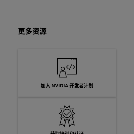
阅读博客：
借助 NVIDIA，集成 Tongyi Qwen3 模型并将其
从 NVIDIA 目录下载
部署到生产应用中
Canary-Qwen-2.5 B 设定新的语音 AI 基准
集成
Model
查看更多系列产品
更多资源
开始使用适合您开发环境的合适工具和框架。
NVIDIA API Catalog 上的 Qwen 模型
使用 NeMo 自定义 Qwen3
尝试使用这些能够思考和推理的强大模型，显著提高下游
使用 SGLang 在 NVIDIA GPU 上部署 Qwen
任务 (尤其是难题) 的性能。
新的开源 Qwen3-Next 模型预览混合 MoE 架构，可跨
探索模型
NVIDIA 平台提高准确性并加速并行处理
优化
使用 TensorRT-LLM 优化 LLM 的推理工作负载。了解如何在
加入 NVIDIA 开发者计划
Model
TRT-LLM 中设置和开始使用 Llama。
NVIDIA NeMo Canary-qwen-2.5 b
GB200 上使用 TensorRT-LLM 分解的 Qwen3 性能评估
使用 TensorRT-LLM 为单节点、单 GPU 或多 GPU 构建和
NVIDIA NeMo Canary-Qwen-2.5 B 是一种英语语音识别
运行 Qwen 模型
模型，可在多个英语语音基准测试中实现出色性能。
使用 NVIDIA Dynamo 社区对 Qwen3 进行基准测试
从 Hugging Face 下载
获取培训和认证