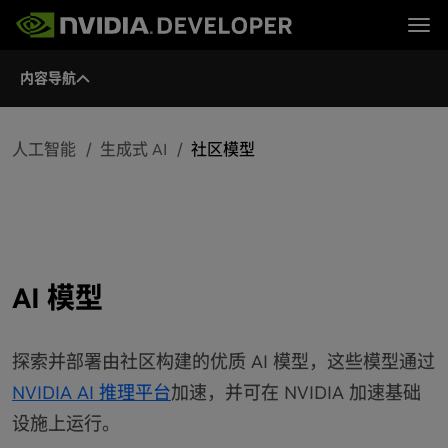
Tog
内容导航
首页
主题
博客
平台与工具
论坛
行业
立即加入
论坛 (英文)
资源
文档
人工智能
生成式 AI
社区模型
下载
培训
AI 模型
探索并部署由社区构建的优质 AI 模型，这些模型通过
NVIDIA AI 推理平台
加速，并可在 NVIDIA 加速基础
设施上运行。