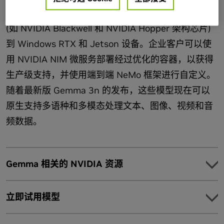
Model
行，确保您在硬件上获得更高性能，从数据中心 GPU
如何在 TensorRT-LLM 中实现 DeepSeek-R1 的最佳性能
NVIDIA DeepSeek R1 FP4
使用 TensorRT 模型优化器量化 Deepseek R1 到 FP4
(如 NVIDIA Blackwell 和 NVIDIA Hopper 架构芯片)
NVIDIA DeepSeek R1 FP4 模型是 DeepSeek R1 模型的
到 Windows RTX 和 Jetson 设备。企业客户可以使
TensorRT Model Optimizer 现在具有可部署到 vLLM 的试
量化版本，后者是使用优化的 Transformer 架构的自回归
用 NVIDIA NIM 微服务部署经过优化的容器，以获得
验性功能。
查看工作流程
。
语言模型。NVIDIA DeepSeek R1 FP4 模型使用
生产级支持，并使用端到端 NeMo 框架进行自定义。
使用 DeepSeek-R1 和推理时间缩放自动生成 GPU 内核
TensorRT Model Optimizer 进行量化。
随着最新版 Gemma 3n 的发布，这些模型现在可以
在 Hugging Face 上使用 TensorRT-LLM 进行部署
原生支持多语种和多模态处理文本、图像、视频和音
频数据。
Model
Ollama 上的 DeepSeek
Gemma 相关的 NVIDIA 资源
探索
Ollama 可让您快速将 DeepSeek 部署到所有 GPU。
立即试用模型
探索示例应用，了解 Gemma 模型的不同用例。
使用 Ollama 部署优化模型
观看 Jetson Orin Nano 上的 Gemma3：以 15 TPS 运行视