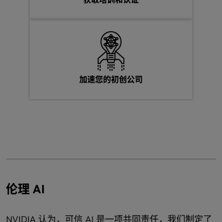
Model
Ollama 上的 Qwen
借助 Ollama，您可以将各种 Qwen 模型快速部署到所有
加速您的初创公司
NVIDIA GPU。Qwen3 是 Qwen 系列中的最新一代大语言
模型，提供了一整套密集和混合专家 (MoE) 模型。
使用 Ollama 在本地部署 Qwen
从 Ollama 下载最新版本的 Qwen3
查看更多系列产品
伦理 AI
NVIDIA 认为，可信 AI 是一项共同责任，我们制定了