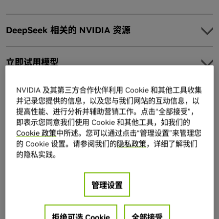
DeepSeek 相关的 NVIDIA 资源
探索
立即试用模型
探索示例应用，了解 DeepSeek 模型的不同用例。
社区教程：使用 Docker 和 Ollama 在 NVIDIA Jetson Orin
NVIDIA 及其第三方合作伙伴利用 Cookie 和其他工具收集
并记录您提供的信息，以及您与我们网站的互动信息，以
Nano™ Super 上使用 DeepSeek R1 开启旅程
提高性能、进行分析并辅助营销工作。点击“全部接受”，
NVIDIA Blackwell 提供创纪录的 DeepSeek-R1 推理性能
Gemma
即表示您同意我们使用 Cookie 和其他工具，如我们的
集成
Model
Cookie 政策
中所述。您可以通过点击“管理设置”来管理您
开始使用适合您开发环境的合适工具和框架。
的 Cookie 设置。请参阅我们的
隐私政策
，详细了解我们
借助 NVIDIA NIM 获取生产就绪型 DeepSeek 模型。
的隐私实践。
从 Jetson AI 实验室下载容器
只需 API 调用，即可实现快速原型设计。
Gemma 是 Google DeepMind 的轻量级开放模型系
使用 NeMo 框架，使用您自己的数据自定义 DeepSeek v3
优化
部署生产就绪型 DeepSeek 模型
管理设置
列。Gemma 模型涵盖各种规模和专业领域，可满足
使用 TensorRT-LLM 优化 LLM 的推理工作负载。了解如何在
每位开发者的独特需求。NVIDIA 与 Google 合作，使
TensorRT-LLM 中设置和开始使用 Llama。
这些模型能够在各种 NVIDIA 平台上以最佳方式运
拒绝可选 Cookie
全部接受