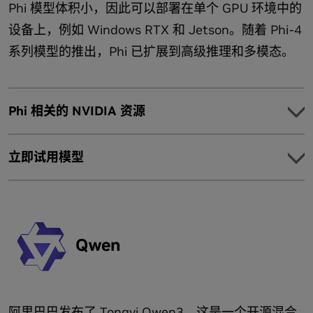
Phi 模型体积小，因此可以部署在单个 GPU 环境中的
Nemotron Nano 入门
使用 NVIDIA NeMo 优化 Nemotron，并使用 NVIDIA NIM 和具
设备上，例如 Windows RTX 和 Jetson。随着 Phi-4
有可定制参考工作流的 NVIDIA Blueprint 构建 AI 智能体。
系列模型的推出，Phi 已扩展到高级推理和多模态。
如何使用 NVIDIA Llama Nemotron 模型通过推理增强
Model
RAG 工作流
Llama Nemotron Super
使用 NVIDIA Llama Nemotron Nano 4B 构建边缘 AI 智能
Phi 相关的 NVIDIA 资源
体
在单个 NVIDIA H100 Tensor Core GPU 上提供最高的准
借助 NVIDIA Llama Nemotron Nano VL 实现多模态文档智
确性和吞吐量。
探索
能
立即试用模型
探索示例应用，了解 Phi 模型的不同用例。
Llama Nemotron Super 1.5 具有 FP4 精度，针对
NVFP4 格式的 NVIDIA Blackwell 架构进行了优化，与
AI Podcast 助手演示 Notebook
NVIDIA H100 上的 FP8 相比，NVIDIA B200 上的吞吐量
了解近期发布的多模态 Phi 4
提高了 6 倍。
重构推理：引入 Phi-4 迷你闪存推理
Qwen
集成
Model
Llama Nemotron Super 入门
开始使用适合您开发环境的合适工具和框架。
借助 NVIDIA NIM 获取生产就绪型 Phi 模型
从 Jetson AI 实验室下载容器
NVIDIA API Catalog 只需调用 API 即可实现快速原型设计
Model
阿里巴巴发布了 Tongyi Qwen3，这是一个开源混合