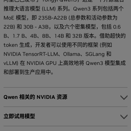
使用 NeMo 框架使用您自己的数据自定义 Phi 3
部署生产就绪型 Phi 模型
GitHub 上的 PhiCookBook
推理大语言模型 (LLM) 系列。Qwen3 系列包括两个
Llama Nemotron Ultra
优化
MoE 模型，即 235B-A22B (总参数和活动参数为
使用 TensorRT-LLM 优化 LLM 的推理工作负载。了解如何在
22B) 和 30B - A3B，以及六个密集模型，包括 0.6
为复杂系统提供领先的代理式 AI 准确性，并针对多 GPU
Model
TRT-LLM 中设置和开始使用 Llama。
数据中心进行优化。
B、1.7 B、4B、8B、14B 和 32B 版本。借助超快的
Ollama 上的 Phi
使用 TensorRT-LLM 开源库优化 Phi 3
token 生成，开发者可以使用不同的框架 (例如
Llama Nemotron Ultra 入门
使用 Triton 和 TensorRT-LLM 部署 Phi 3
Ollama 可让您快速将 Phi 部署到所有 GPU。
NVIDIA TensorRT-LLM、Ollama、SGLang 和
vLLM) 在 NVIDIA GPU 上高效地将 Qwen3 模型集成
使用 Ollama 部署优化模型
和部署到生产应用中。
Model
Qwen 相关的 NVIDIA 资源
Phi-3.5-mini-Instruct INT4 ONNX
Phi-3.5-mini-Instruct INT4 ONNX 模型是 Microsoft
探索
立即试用模型
Phi - 3.5 - mini - Instruct 模型的量化版本，具有 38 亿个
探索示例应用，了解 Qwen 模型的不同用例。
参数。