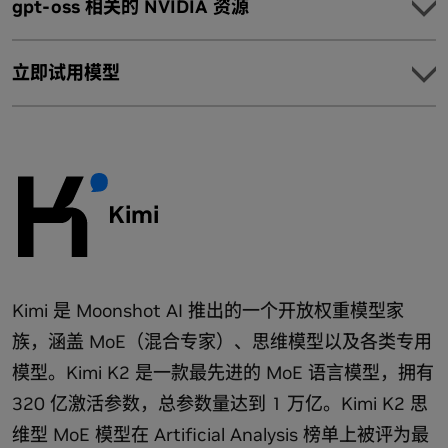
gpt-oss 相关的 NVIDIA 资源
下载 Ollama 上的 Gemma3
GPU 服务 Gemma 开放模型
TensorRT-Model-Optimizer 训练后量化指南，兼容 vLLM
探索
和 SGLang
立即试用模型
探索开放模型和示例，了解经 NVIDIA 优化的 gpt-oss 模型的不
Model
同用例。
Gemma-2b-it ONNX INT4
可启动的 NVIDIA：
使用 NVIDIA TensorRT-LLM 优化推理
Gemma-2b-it ONNX INT4 模型通过
TensorRT 模型优化
如何使用 OpenAI 的 gpt-oss-20b 构建简单的 AI 智能体
器
。使用 Hugging Face 的 Transformers 库或您首选的
阅读博客：
NVIDIA 在 NVIDIA GB200 NVL72 上提供 150
Model
Kimi
开发环境，根据您的独特需求轻松微调和调整模型。
万 TPS 推理，加速从云到边缘的 OpenAI gpt-oss 模型
借助 NVIDIA NIM 获取生产就绪型 gpt-oss 模型
集成
在 Hugging Face 上下载
下载并部署预封装、可移植、优化的 NIM 微服务：
利用开放式 gpt-oss 模型，为您的开发环境使用合适的工具和框
架。
Kimi 是 Moonshot AI 推出的一个开放权重模型家
gpt-oss-120b：可供下载
链接
|
文档
查看更多系列产品
族，涵盖 MoE（混合专家）、思维模型以及各类专用
gpt-oss-20b：可供下载
链接
|
文档
Ollama RTX 入门：3 步信息图
模型。Kimi K2 是一款最先进的 MoE 语言模型，拥有
GGML/llama.cpp GitHub 自述文件
GitHub：Codex CLI - 入门指南
320 亿激活参数，总参数量达到 1 万亿。Kimi K2 思
优化
Model
维型 MoE 模型在 Artificial Analysis 榜单上被评为最