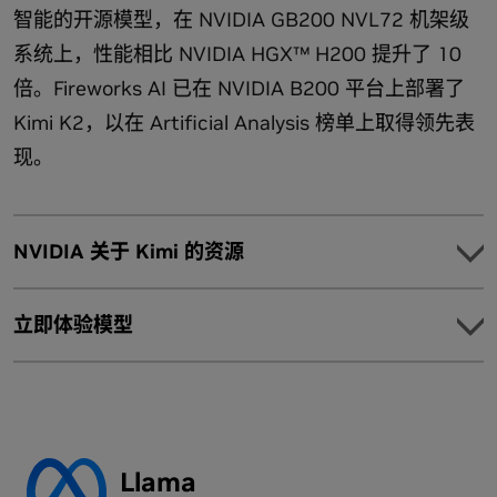
NVIDIA 已在 NVIDIA Blackwell 架构上优化了这两个新的开放权
智能的开源模型，在 NVIDIA GB200 NVL72 机架级
在 Hugging Face 上探索 gpt-oss 模型
重模型，以加速推理性能。
系统上，性能相比 NVIDIA HGX™ H200 提升了 10
NVIDIA 与多个顶级开源框架合作，例如
Hugging Face
在 OpenAI 的 Cookbook 中使用 NVIDIA TensorRT-LLM 运
Transformer
、Ollama 和 vLLM，以及用于优化内核和模
倍。Fireworks AI 已在 NVIDIA B200 平台上部署了
行 gpt-oss-20b
型增强的 NVIDIA TensorRT-LLM。
Kimi K2，以在 Artificial Analysis 榜单上取得领先表
vLLM 支持 gpt-oss
现。
探索 120b 模型
探索 Eigen AI、NVIDIA、SGLang 和开源社区在 SGLang
协作中的 OpenAI GPT-OSS 模型
Dynamo 部署指南：使用 TensorRT-LLM 分类运行 gpt-
oss-120b
NVIDIA 关于 Kimi 的资源
Model
适用于 LLM 的 FlashInfer 内核服务库提供优化的注意力和
在 Ollama 上探索 gpt-oss
MoE 路由内核。
探索
立即体验模型
开发者可以使用 Ollama、Llama.cpp 或 Microsoft AI
探索开源模型与示例，了解 NVIDIA 优化版 Kimi 模型在不同场
Foundry Local，通过自己喜欢的应用和 SDK 体验这些模
景下的应用。
型。
突破性性能：人人都可负担的 Kimi K2 高效训练
在 Ollama 上探索
如何基于 NVIDIA Hopper 在云端部署 Kimi K2 模型
集成
Llama