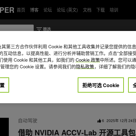
PER
首页
博客
论坛
论坛 (英文)
文档
下载
培训
A 及其第三方合作伙伴利用 Cookie 和其他工具收集并记录您提供的
的互动信息，以提高性能、进行分析并辅助营销工作。点击“全部接受
使用 Cookie 和其他工具，如我们的
Cookie 政策
中所述。您可以通
组工程师，曾在 SOSP 和 ISCA 上发表
管理您的 Cookie 设置。请参阅我们的
隐私政策
，详细了解我们的隐
驾驶领域的训练和推理性能优化工
A 模型以及基于视频数据的训练。
置
拒绝可选 Cookie
自动驾驶
6
2025年 12月 24
借助 NVIDIA ACCV-Lab 开源工具包