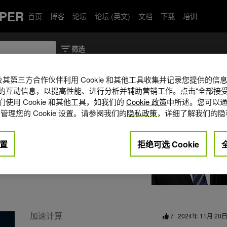
PER
首页
博客
论坛
论坛 (英文)
文档
下载
培训
A 及其第三方合作伙伴利用 Cookie 和其他工具收集并记录您提供的
的互动信息，以提高性能、进行分析并辅助营销工作。点击“全部接受
使用 Cookie 和其他工具，如我们的
Cookie 政策
中所述。您可以通
师，目前主要聚焦于大模型在 GPU 的推
管理您的 Cookie 设置。请参阅我们的
隐私政策
，详细了解我们的隐
置
拒绝可选 Cookie
加速计算
7
2024年 11月 20