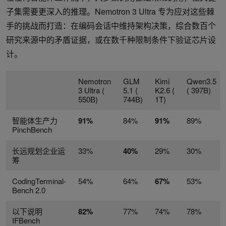
子集需要更深入的推理。Nemotron 3 Ultra 专为应对这些棘
手的挑战而打造：在编码会话中维持架构决策，综合数百个
研究来源中的矛盾证据，或在数千种限制条件下验证芯片设
计。
Nemotron
GLM
Kimi
Qwen3.5
3 Ultra (
5.1 (
K2.6 (
( 397B)
550B)
744B)
1T)
智能体生产力
91%
84%
91%
89%
PinchBench
长远规划企业运
33%
40%
29%
30%
筹
CodingTerminal-
54%
64%
67%
53%
Bench 2.0
以下说明
82%
77%
74%
78%
IFBench