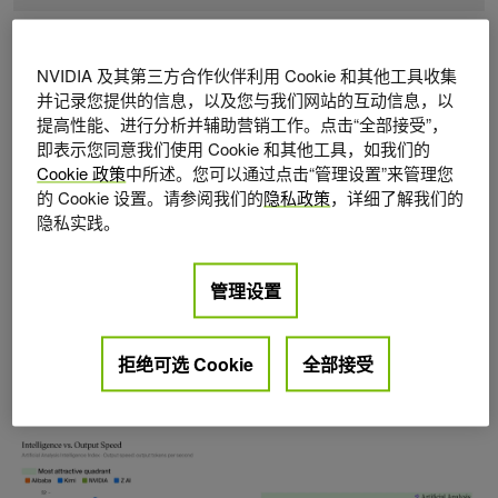
知识工作
1,448
1,594
1,508
1,192
GDPVal-AA
NVIDIA 及其第三方合作伙伴利用 Cookie 和其他工具收集
并记录您提供的信息，以及您与我们网站的互动信息，以
专业工作任务
56%
46%
56%
53%
ProfBench (搜
提高性能、进行分析并辅助营销工作。点击“全部接受”，
索)
即表示您同意我们使用 Cookie 和其他工具，如我们的
Cookie 政策
中所述。您可以通过点击“管理设置”来管理您
长上下文标尺 =
95%
不适
不适
90%
的 Cookie 设置。请参阅我们的
隐私政策
，详细了解我们的
1M
用 (最
用 (最
隐私实践。
大
大
256K)
256K)
表 1. Nemotron 3 Ultra 在较小的模型中提供前沿准确性
管理设置
Nemotron 3 Ultra 速度也非常快。与同类中的其他开放模型
相比，它的吞吐量提高了 5 倍，使长时间运行的智能体能够
拒绝可选 Cookie
全部接受
更快、更高效地完成任务。