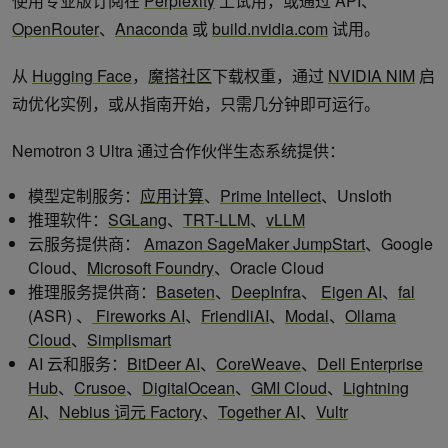
使用专业版订阅在
Perplexity
上试用，或通过 API、
OpenRouter
、
Anaconda
或
build.nvidia.com
试用。
从
Hugging Face
，
魔搭社区
下载权重，通过
NVIDIA NIM
启
动优化实例，或从指南开始，只需几分钟即可运行。
Nemotron 3 Ultra 通过合作伙伴生态系统提供：
模型定制服务：
应用计算
、
Prime Intellect
、Unsloth
推理软件：
SGLang
、
TRT-LLM
、
vLLM
云服务提供商：
Amazon SageMaker JumpStart
、Google
Cloud、
Microsoft Foundry
、Oracle Cloud
推理服务提供商：
Baseten
、
DeepInfra
、
Eigen AI
、
fal
(ASR) 、
Fireworks AI
、
FriendliAI
、
Modal
、
Ollama
Cloud
、
Simplismart
AI 云和服务：
BitDeer AI
、
CoreWeave
、
Dell Enterprise
Hub
、
Crusoe
、
DigitalOcean
、
GMI Cloud
、
Lightning
AI
、
Nebius 词元 Factory
、
Together AI
、
Vultr