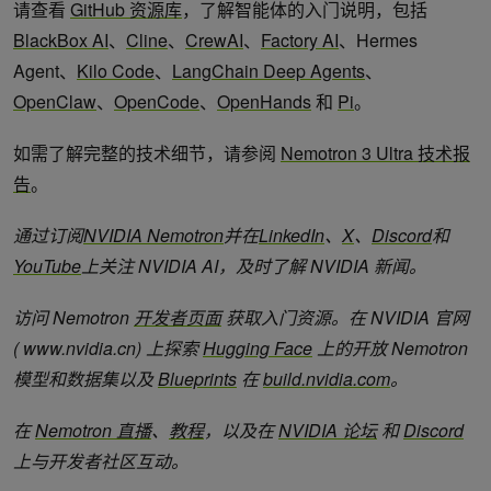
请查看
GitHub 资源库
，了解智能体的入门说明，包括
BlackBox AI
、
Cline
、
CrewAI
、
Factory AI
、Hermes
Agent、
Kilo Code
、
LangChain Deep Agents
、
OpenClaw
、
OpenCode
、
OpenHands
和
Pi
。
如需了解完整的技术细节，请参阅
Nemotron 3 Ultra 技术报
告
。
通过订阅
NVIDIA Nemotron
并在
LinkedIn
、
X
、
Discord
和
YouTube
上关注 NVIDIA AI，及时了解 NVIDIA 新闻。
访问 Nemotron
开发者页面
获取入门资源。在 NVIDIA 官网
( www.nvidia.cn) 上探索
Hugging Face
上的开放 Nemotron
模型和数据集以及
Blueprints
在
build.nvidia.com
。
在
Nemotron 直播
、
教程
，以及在
NVIDIA 论坛
和
Discord
上与开发者社区互动。