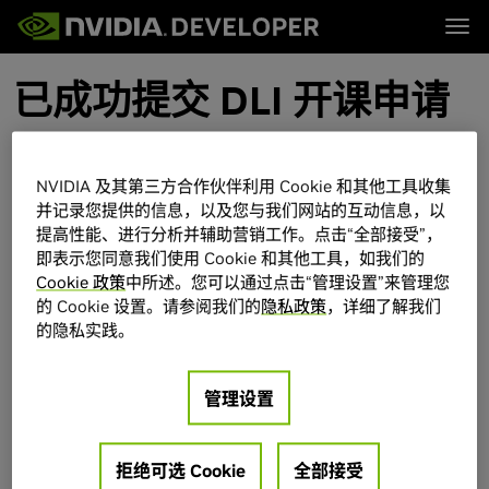
Tog
已成功提交 DLI 开课申请
首页
主题
博客
平台与工具
论坛
行业
立即加入
论坛 (英文)
资源
文档
下载
NVIDIA 及其第三方合作伙伴利用 Cookie 和其他工具收集
培训
感谢您安排教授 DLI 课程！
并记录您提供的信息，以及您与我们网站的互动信息，以
提高性能、进行分析并辅助营销工作。点击“全部接受”，
您将于上课前三天左右，收到 DLI 团队以邮件形式发送的 Event
即表示您同意我们使用 Cookie 和其他工具，如我们的
Code 和相关开课提示。
Cookie 政策
中所述。您可以通过点击“管理设置”来管理您
的 Cookie 设置。请参阅我们的
隐私政策
，详细了解我们
的隐私实践。
请在收到 Event code 到第一天上课当天期间，让学生们使用
Event code 加载以获取课件。上课当天结束之后，Event code
将过期失效，无法再补课件。
管理设置
另外，请上课前，通知学生提前注册好 DLI 学习平台账号（即将
网址
https://www.nvidia.cn/training/getready/
发给学生来完
拒绝可选 Cookie
全部接受