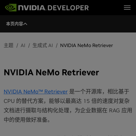
Tog
本页内容
首页
主题
博客
平台与工具
论坛
行业
立即加入
论坛 (英文)
资源
文档
主题
AI
生成式 AI
NVIDIA NeMo Retriever
下载
培训
NVIDIA NeMo Retriever
NVIDIA NeMo™ Retriever
是一个开源库，相比基于
CPU 的替代方案，能够以最高达 15 倍的速度对复杂
文档进行摄取与结构化处理，为企业数据在 RAG 应用
中的使用做好准备。