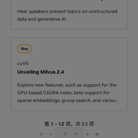
Hear speakers present topics on unstructured
data and generative AI.
Blog
cuVS
Unveiling Milvus 2.4
Explore new features, such as support for the
GPU-based CAGRA index, beta support for
sparse embeddings, group search, and various
other improvements in search capabilities.
第
1 - 12
项，共 63 项
1