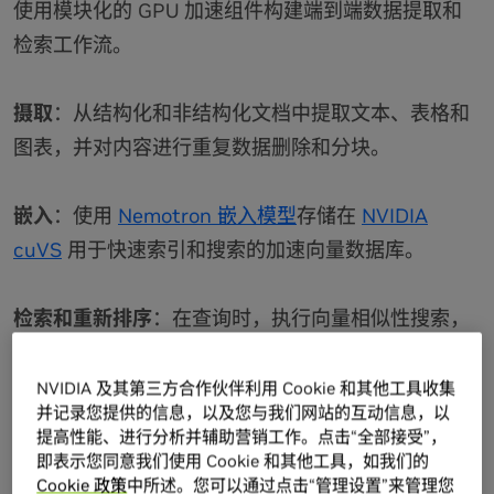
使用模块化的 GPU 加速组件构建端到端数据提取和
检索工作流。
摄取
：从结构化和非结构化文档中提取文本、表格和
图表，并对内容进行重复数据删除和分块。
嵌入
：使用
Nemotron 嵌入模型
存储在
NVIDIA
cuVS
用于快速索引和搜索的加速向量数据库。
检索和重新排序
：在查询时，执行向量相似性搜索，
并使用
Nemotron 重排序模型
提高精度。
NVIDIA 及其第三方合作伙伴利用 Cookie 和其他工具收集
并记录您提供的信息，以及您与我们网站的互动信息，以
生成
：将最佳结果传递给 Nemotron LLM，以生成基
提高性能、进行分析并辅助营销工作。点击“全部接受”，
于上下文的相关响应。
即表示您同意我们使用 Cookie 和其他工具，如我们的
Cookie 政策
中所述。您可以通过点击“管理设置”来管理您