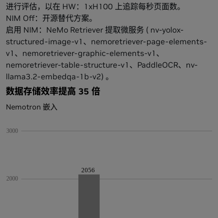
进行评估，以在 HW：1xH100 上追踪每秒页面数。
NIM Off：开源替代方案。
启用 NIM：NeMo Retriever 提取微服务 ( nv-yolox-
structured-image-v1、nemoretriever-page-elements-
v1、nemoretriever-graphic-elements-v1、
nemoretriever-table-structure-v1、PaddleOCR、nv-
llama3.2-embedqa-1b-v2) 。
数据存储效率提高 35 倍
Nemotron 嵌入