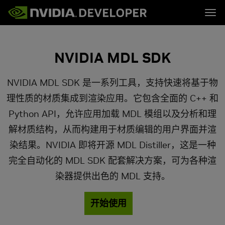
Tog
首页
主题
博客
平台与工具
NVIDIA MDL SDK
论坛
行业
立即加入
论坛 (英文)
资源
文档
下载
NVIDIA MDL SDK 是一系列工具，支持快速将基于物
培训
理性质的材质集成到渲染应用。它包含全面的 C++ 和
Python API，允许应用加载 MDL 模组以及分析和理
解材质结构，从而构建用于材质编辑的用户界面并渲
染结果。NVIDIA 即将开源 MDL Distiller，这是一种
完全自动化的 MDL SDK 配套解决方案，可为各种渲
染器提供出色的 MDL 支持。
开始使用