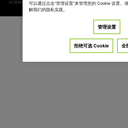
浜叕缃戝畨澶�11010502036963鍙�
浜琁CP澶�18033986鍙�-1
可以通过点击“管理设置”来管理您的 Cookie 设置
解我们的隐私实践。
管理设置
拒绝可选 Cookie
全