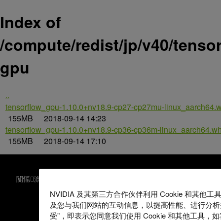
Index of
/compute/redist/jp/v40/tenso
gpu
..
tensorflow_gpu-1.10.0+nv18.9-cp27-cp27mu-linux_aarch64.w
155MB
2018-09-14 14:23
tensorflow_gpu-1.10.0+nv18.9-cp36-cp36m-linux_aarch64.wh
155MB
2018-09-14 17:10
闅愮澹版槑
鎮ㄧ殑闅愮閫夋嫨
鏈嶅姟鏉℃
鏃犻殰纰嶈闂�
鍏徃鏀跨瓥
鑱旂郴鎴戜滑
NVIDIA 及其第三方合作伙伴利用 Cookie 和其
及您与我们网站的互动信息，以提高性能、进行分析
Copyright © 2026 NVIDIA Corporation
受”，即表示您同意我们使用 Cookie 和其他工具，