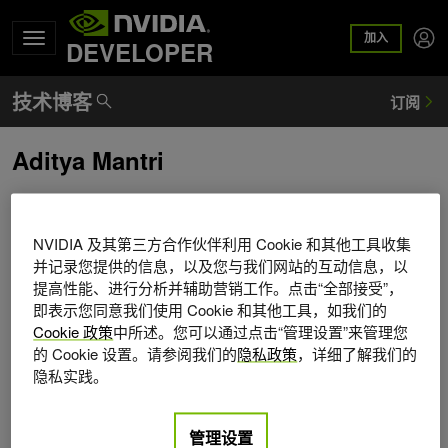
加入
DEVELOPER
Aditya Mantri
Aditya Mantri 是 NVIDIA 的系统软件实习生（ AI & Robotics
）。他目前正在南加州大学攻读机器学习和数据科学硕士学
NVIDIA 及其第三方合作伙伴利用 Cookie 和其他工具收集
位。他热衷于构建人工智能模型，并将其应用于各种新颖的
并记录您提供的信息，以及您与我们网站的互动信息，以
场景。
提高性能、进行分析并辅助营销工作。点击“全部接受”，
即表示您同意我们使用 Cookie 和其他工具，如我们的
Cookie 政策
中所述。您可以通过点击“管理设置”来管理您
的 Cookie 设置。请参阅我们的
隐私政策
，详细了解我们的
隐私实践。
管理设置