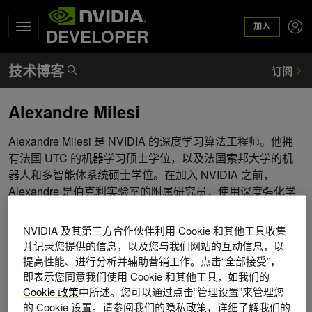
加入
DEVELOPER
Alexandre Milesi
Alexandre Milesi 是 NVIDIA 的深度学习算法工程师。他拥
有法国 UTC 的机器学习硕士学位，以及法国索邦大学的机
器人和多智能体系统硕士学位。在加入 NVIDIA 之前，
Alexandre 是伯克利实验室的附属研究员，使用深度强化学
习解决电子 CTR ical 网格问题。在 NVIDIA ，他的工作集中
于药物发现和计算机视觉的 DL 算法，包括等变图神经网
NVIDIA 及其第三方合作伙伴利用 Cookie 和其他工具收集
络。
并记录您提供的信息，以及您与我们网站的互动信息，以
提高性能、进行分析并辅助营销工作。点击“全部接受”，
即表示您同意我们使用 Cookie 和其他工具，如我们的
Cookie 政策
中所述。您可以通过点击“管理设置”来管理您
的 Cookie 设置。请参阅我们的
隐私政策
，详细了解我们的