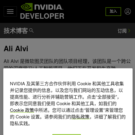
加入
DEVELOPER
Ali Alvi
Ali Alvi 是微软图灵团队的团队项目经理，该团队是一个跨公
司的深度学习/人工智能项目。他们正在开发和生产跨
Microsoft 产品套件（ Outlook 、 Word 、 PowerPoint 、
SharePoint 、 Bing 、 Dynamics 、 Maps 等）的雄心勃勃
NVIDIA 及其第三方合作伙伴利用 Cookie 和其他工具收集
的深度学习功能。他的重点包括非结构化和半结构化数据的
并记录您提供的信息，以及您与我们网站的互动信息，以
提高性能、进行分析并辅助营销工作。点击“全部接受”，
QA 、搜索相关模型、机器阅读理解、自然语言表示、自然
即表示您同意我们使用 Cookie 和其他工具，如我们的
语言生成、通过向量空间嵌入的文档和查询表示、对话和对
Cookie 政策
中所述。您可以通过点击“管理设置”来管理您
话 AI 以及多模态 AI 模型。此前，他是微软推出第一款可穿
的 Cookie 设置。请参阅我们的
隐私政策
，详细了解我们的
戴设备微软乐队的团队成员。他领导 Microsoft Band 和
隐私实践。
Health 的应用程序、体验和开发平台。 Ali 从拉合尔管理科
学大学（ LUMS ）获得计算机科学学士学位，辅修数学和经