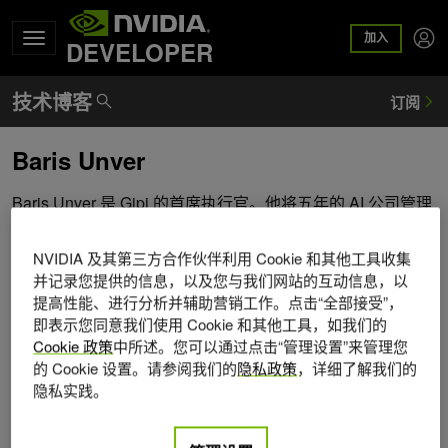
加入
DEVELOPER
Baris Unver
Baris Unver 是 Gipi 的首席执行官。他将五年的 AI 公司管理
经验与丰富的学术和工业研究历史相结合。他的学术经历包
括他最终选择放弃的明尼苏达大学计算机科学博士学位。
NVIDIA 及其第三方合作伙伴利用 Cookie 和其他工具收集
Baris 以前是微软和惠普的研究人员，他的专业知识涵盖项
并记录您提供的信息，以及您与我们网站的互动信息，以
目管理、人机交互、系统设计、计算机视觉和深度学习。在
提高性能、进行分析并辅助营销工作。点击“全部接受”，
Gipi，他的领导才能和业务发展技能是塑造 AI 未来伙伴不可
即表示您同意我们使用 Cookie 和其他工具，如我们的
或缺的。
Cookie 政策
中所述。您可以通过点击“管理设置”来管理您
的 Cookie 设置。请参阅我们的
隐私政策
，详细了解我们的
隐私实践。