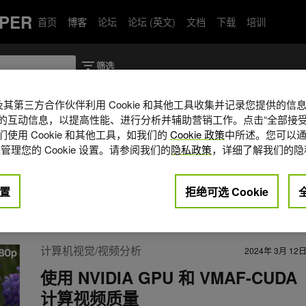
PER
首页
博客
论坛
论坛 (英文)
文档
下载
培训
A 及其第三方合作伙伴利用 Cookie 和其他工具收集并记录您提供的
的互动信息，以提高性能、进行分析并辅助营销工作。点击“全部接受
使用 Cookie 和其他工具，如我们的
Cookie 政策
中所述。您可以通
A 专业可视化团队的高级开发技术工程师。他专
管理您的 Cookie 设置。请参阅我们的
隐私政策
，详细了解我们的隐
用程序优化，并帮助各种软件供应商解决与性
国安特卫普应用科学大学，擅长计算机图形
置
拒绝可选 Cookie
uo
计算机视觉/视频分析
2024年 3月 12
使用 NVIDIA GPU 和 VMAF-CUDA
计算视频质量