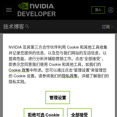
加入
DEVELOPER
Chris Zankel
NVIDIA 及其第三方合作伙伴利用 Cookie 和其他工具收集
并记录您提供的信息，以及您与我们网站的互动信息，以
Chris Zankel is a Senior Product Manager for the NVIDIA
提高性能、进行分析并辅助营销工作。点击“全部接受”，
DGX System Software. As an engineer turned product
即表示您同意我们使用 Cookie 和其他工具，如我们的
manager, he has experiences ranging from embedded
Cookie 政策
中所述。您可以通过点击“管理设置”来管理您
devices to large scale Enterprise systems. In past roles, he
的 Cookie 设置。请参阅我们的
隐私政策
，详细了解我们的
actively contributed to the Linux kernel and worked on
隐私实践。
storage, virtualization, and containerization.
管理设置
拒绝可选 Cookie
全部接受