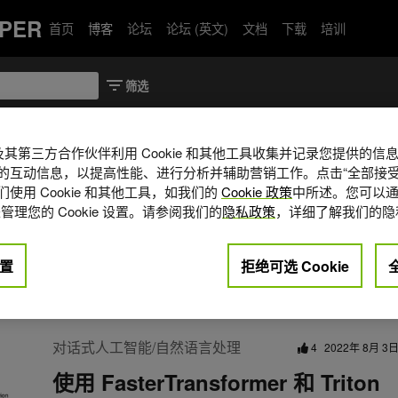
PER
首页
博客
论坛
论坛 (英文)
文档
下载
培训
A 及其第三方合作伙伴利用 Cookie 和其他工具收集并记录您提供的
的互动信息，以提高性能、进行分析并辅助营销工作。点击“全部接受
度学习解决方案架构师和工程师，目前在
使用 Cookie 和其他工具，如我们的
Cookie 政策
中所述。您可以通
经网络的训练和推理，并在计算机视觉、自
管理您的 Cookie 设置。请参阅我们的
隐私政策
，详细了解我们的隐
建人工智能解决方案。在此之前，丹
精确神经网络，并构建了复杂的人工
置
拒绝可选 Cookie
学图像分割、目标检测和跟踪。
nin
对话式人工智能/自然语言处理
4
2022年 8月 3
使用 FasterTransformer 和 Triton