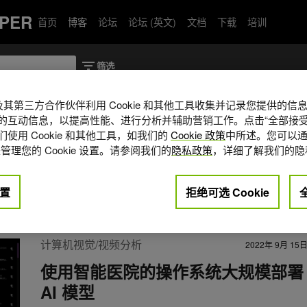
PER
首页
博客
论坛
论坛 (英文)
文档
下载
培训
A 及其第三方合作伙伴利用 Cookie 和其他工具收集并记录您提供的
的互动信息，以提高性能、进行分析并辅助营销工作。点击“全部接受
使用 Cookie 和其他工具，如我们的
Cookie 政策
中所述。您可以通
homas 的 NHS Foundation Trust 的临床
管理您的 Cookie 设置。请参阅我们的
隐私政策
，详细了解我们的隐
责人，他的团队正在开发数字健康的
置
拒绝可选 Cookie
ib
计算机视觉/视频分析
2022年 9月 15
使用智能医院的操作系统大规模部署
AI 模型