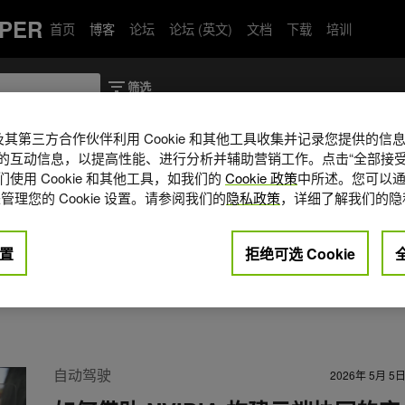
PER
首页
博客
论坛
论坛 (英文)
文档
下载
培训
A 及其第三方合作伙伴利用 Cookie 和其他工具收集并记录您提供的
的互动信息，以提高性能、进行分析并辅助营销工作。点击“全部接受
使用 Cookie 和其他工具，如我们的
Cookie 政策
中所述。您可以通
 AI 驾驶舱的合作伙伴负责人。她在汽车行业拥有
管理您的 Cookie 设置。请参阅我们的
隐私政策
，详细了解我们的隐
是通过生态系统合作伙伴关系和创新平台
技术。她目前负责与 MediaTek 合作开
置
拒绝可选 Cookie
sity AX C 系列。她还推动了 NVIDIA
载 AI 领域的全球采用。Iris 拥有南加州
自动驾驶
2026年 5月 5