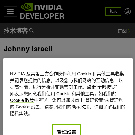
加入
DEVELOPER
Johnny Israeli
Johnny Israeli 是NVIDIA 基因组学和药物发现软件的经理。
他在斯坦福大学获得了博士学位，由 Anshul Kundaje 担任
NVIDIA 及其第三方合作伙伴利用 Cookie 和其他工具收集
顾问，他的论文专注于基因组学的深入学习。他拥有勘萨斯
并记录您提供的信息，以及您与我们网站的互动信息，以
大学物理学硕士和数学学士学位。
提高性能、进行分析并辅助营销工作。点击“全部接受”，
即表示您同意我们使用 Cookie 和其他工具，如我们的
Cookie 政策
中所述。您可以通过点击“管理设置”来管理您
的 Cookie 设置。请参阅我们的
隐私政策
，详细了解我们的
隐私实践。
管理设置