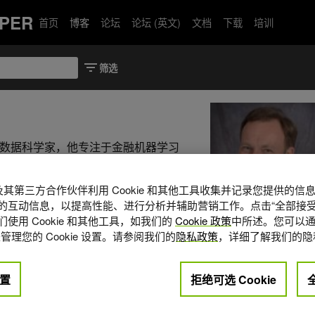
PER
首页
博客
论坛
论坛 (英文)
文档
下载
培训
DIA 的高级数据科学家，他专注于金融机器学习
科学硕士学位和博士学位。来自加州
为爱荷华大学和芝加哥大学教授研究
A 及其第三方合作伙伴利用 Cookie 和其他工具收集并记录您提供的
室、诺基亚贝尔实验室、诺斯罗普·格
的互动信息，以提高性能、进行分析并辅助营销工作。点击“全部接受
美国银行证券公司担任工程和管理职
使用 Cookie 和其他工具，如我们的
Cookie 政策
中所述。您可以通
析》一书，由剑桥大学出版社出版。
管理您的 Cookie 设置。请参阅我们的
隐私政策
，详细了解我们的隐
nett
置
拒绝可选 Cookie
开发工具与技巧
2025年 5月 22