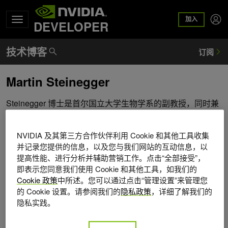
加入
DEVELOPER
Martin Steinegger
Steinegger 博士是首尔国立大学生物学系的副教授，同时兼
任生物信息学跨学科项目的联合教授。他在 2020 年成立了
自己的研究小组，专注于开发大量基因组学和蛋白质组数据
NVIDIA 及其第三方合作伙伴利用 Cookie 和其他工具收集
集的分析方法。该团队在生物信息学领域的贡献包括广泛用
并记录您提供的信息，以及您与我们网站的互动信息，以
于预测结构 (ColabFold/AlphaFold2)、集群 (Linclust)、组装
提高性能、进行分析并辅助营销工作。点击“全部接受”，
(Plass) 和搜索序列 (MMseqs2) 以及蛋白质结构 (Foldseek)
即表示您同意我们使用 Cookie 和其他工具，如我们的
的工具。其团队的软件和 Web 服务已安装使用数百万次。
Cookie 政策
中所述。您可以通过点击“管理设置”来管理您
Steinegger 博士是所在机构开放科学和开源的国际化倡导
的 Cookie 设置。请参阅我们的
隐私政策
，详细了解我们的
者。
隐私实践。