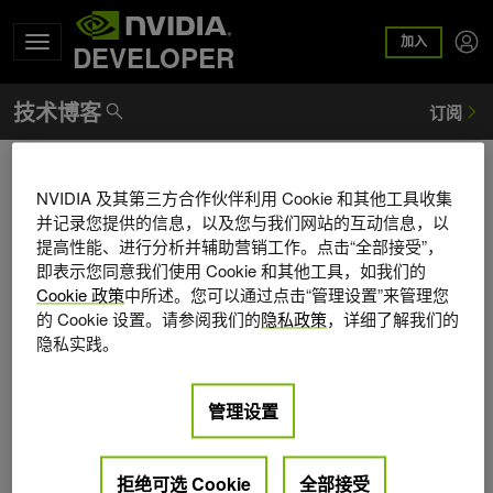
加入
DEVELOPER
Michelle Horton
NVIDIA 及其第三方合作伙伴利用 Cookie 和其他工具收集
并记录您提供的信息，以及您与我们网站的互动信息，以
Michelle Horton is a senior developer communications
提高性能、进行分析并辅助营销工作。点击“全部接受”，
manager at NVIDIA, with a background as a
即表示您同意我们使用 Cookie 和其他工具，如我们的
communications manager and science writer. At NVIDIA,
Cookie 政策
中所述。您可以通过点击“管理设置”来管理您
she writes for the Technical Blog, highlighting the many
的 Cookie 设置。请参阅我们的
隐私政策
，详细了解我们的
ways people and companies are using NVIDIA
隐私实践。
technologies.
管理设置
拒绝可选 Cookie
全部接受