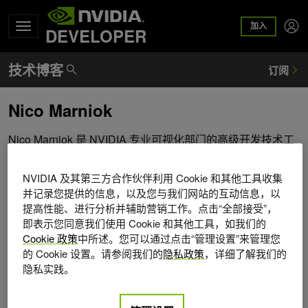
加入
DEVELOPER
Nico Marniok
Nico Marniok 是 NVIDIA 专业可视化部门的高级开发技术工
程师，他与独立软件供应商合作，利用计算机图形软件和硬
件的最新技术。他专攻光线追踪算法。 ISV 应用范围从专业
NVIDIA 及其第三方合作伙伴利用 Cookie 和其他工具收集
图形设计到数字孪生可视化和模拟。在加入 NVIDIA 之前，
并记录您提供的信息，以及您与我们网站的互动信息，以
Nico 毕业于奥斯纳布吕克大学并获得硕士学位，并在 3D 重
提高性能、进行分析并辅助营销工作。点击“全部接受”，
建领域进行了研究，首先是计算机层析成像，后来是深度相
即表示您同意我们使用 Cookie 和其他工具，如我们的
机。
Cookie 政策
中所述。您可以通过点击“管理设置”来管理您
的 Cookie 设置。请参阅我们的
隐私政策
，详细了解我们的
隐私实践。