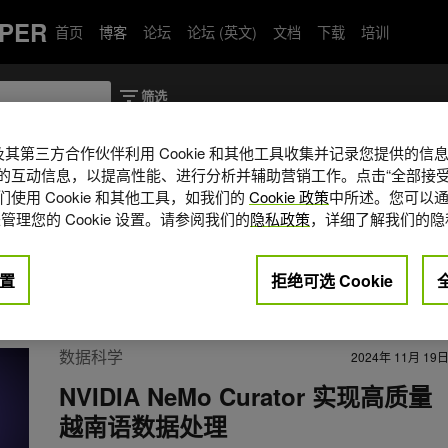
PER
首页
博客
论坛
论坛 (英文)
文档
下载
培训
A 及其第三方合作伙伴利用 Cookie 和其他工具收集并记录您提供的
的互动信息，以提高性能、进行分析并辅助营销工作。点击“全部接受
使用 Cookie 和其他工具，如我们的
Cookie 政策
中所述。您可以通
utions 的 AI 工程师，负责开发大语言模型
管理您的 Cookie 设置。请参阅我们的
隐私政策
，详细了解我们的隐
) 应用。他拥有胡志明理工大学计算机科学
置
拒绝可选 Cookie
n
数据科学
2024年 11月 19
NVIDIA NeMo Curator 实现高质量
越南语数据处理