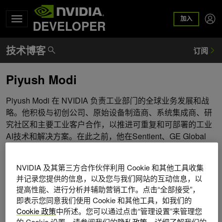
加入
DEVELOPER
Piyush Modi
Piyush Modi 在 NVIDIA 负责工业部门的全球业务发展和战
略。他积极与初创公司、原始设备制造商、系统集成商、研
究社区和主要工业客户合作，以推进可重复和可部署的工业
AI技术和解决方案。在此之前，他在Sentient、GE Global
research、BT、Ribbit、IP Unity和at&T Bell Labs等公司担
任了20多年的首席技术官、高级副总裁和研究实验室负责
NVIDIA 及其第三方合作伙伴利用 Cookie 和其他工具收集
人。他利用语音识别、VOIP、物联网和深度学习技术帮助提
并记录您提供的信息，以及您与我们网站的互动信息，以
供了主要的行业形成解决方案。Piyush在田纳西大学Er CTR
提高性能、进行分析并辅助营销工作。点击“全部接受”，
和计算机工程（语音识别）持有博士学位，来自田纳西大学
即表示您同意我们使用 Cookie 和其他工具，如我们的
的计算机科学硕士和B.Tea.瓦拉纳西IIT的电子工程专业。
Cookie 政策
中所述。您可以通过点击“管理设置”来管理您
的 Cookie 设置。请参阅我们的
隐私政策
，详细了解我们的