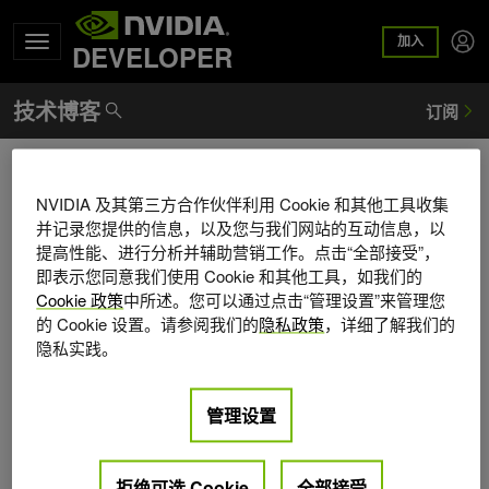
加入
DEVELOPER
Pradnya Khalate
NVIDIA 及其第三方合作伙伴利用 Cookie 和其他工具收集
Pradnya Khalate is a senior software engineer at NVIDIA
并记录您提供的信息，以及您与我们网站的互动信息，以
where she works on development of the CUDA-Q platform
提高性能、进行分析并辅助营销工作。点击“全部接受”，
for accelerated quantum supercomputing. She holds a
即表示您同意我们使用 Cookie 和其他工具，如我们的
bachelor’s degree in Electronics and Telecommunication
Cookie 政策
中所述。您可以通过点击“管理设置”来管理您
的 Cookie 设置。请参阅我们的
隐私政策
，详细了解我们的
from University of Pune, and a master’s degree in Computer
隐私实践。
Engineering from Syracuse University. Before joining
NVIDIA, she worked at Intel Corp. on various projects,
including performance analysis and quantum compilers.
管理设置
拒绝可选 Cookie
全部接受