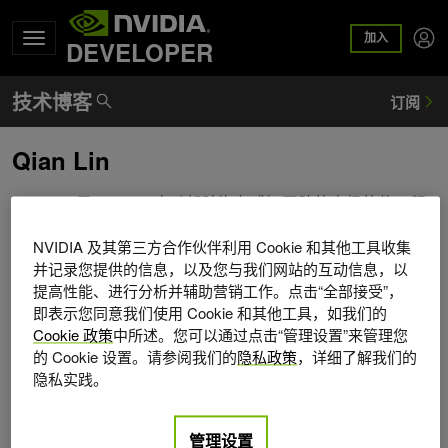
加入
DEVELOPER
Qian Lin
Qian Lin 是 NVIDIA 自动驾驶汽车感知团队的高级软件工程
师。她在斯坦福大学获得了应用物理学博士学位，在那里她
NVIDIA 及其第三方合作伙伴利用 Cookie 和其他工具收集
研究了模拟中的纳米光子学。过去，她为 NVIDIA Isaac 机器
并记录您提供的信息，以及您与我们网站的互动信息，以
人 SDK 做出了贡献。她的工作重点是自动驾驶汽车和机器
提高性能、进行分析并辅助营销工作。点击“全部接受”，
人的计算机视觉、深度学习和模拟。
即表示您同意我们使用 Cookie 和其他工具，如我们的
Cookie 政策
中所述。您可以通过点击“管理设置”来管理您
的 Cookie 设置。请参阅我们的
隐私政策
，详细了解我们的
隐私实践。
管理设置