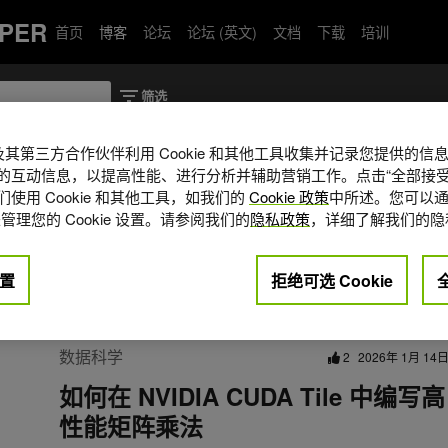
PER
首页
博客
论坛
论坛 (英文)
文档
下载
培训
A 及其第三方合作伙伴利用 Cookie 和其他工具收集并记录您提供的
的互动信息，以提高性能、进行分析并辅助营销工作。点击“全部接受
使用 Cookie 和其他工具，如我们的
Cookie 政策
中所述。您可以通
计算机科学专业，并获得卡内基梅隆大学硕士
管理您的 Cookie 设置。请参阅我们的
隐私政策
，详细了解我们的隐
框架、深度学习模型优化和编译器技术。
置
拒绝可选 Cookie
数据科学
2
2026年 1月 14
如何在 NVIDIA CUDA Tile 中编写高
性能矩阵乘法