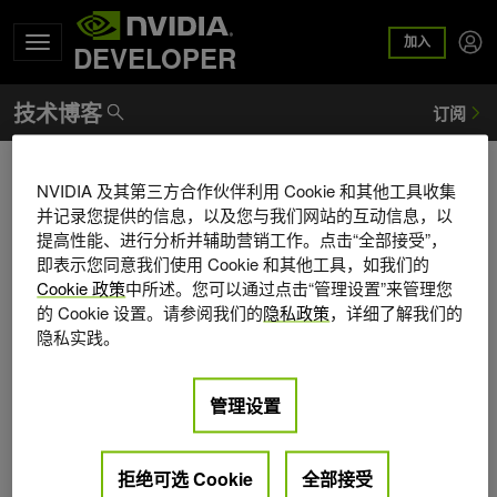
加入
DEVELOPER
Rafal Banas
NVIDIA 及其第三方合作伙伴利用 Cookie 和其他工具收集
并记录您提供的信息，以及您与我们网站的互动信息，以
Rafał is a software development engineer at NVIDIA. He
提高性能、进行分析并辅助营销工作。点击“全部接受”，
works on the DALI project, focusing on inference use cases.
即表示您同意我们使用 Cookie 和其他工具，如我们的
Rafał received a BSc in computer science at the University
Cookie 政策
中所述。您可以通过点击“管理设置”来管理您
of Warsaw.
的 Cookie 设置。请参阅我们的
隐私政策
，详细了解我们的
隐私实践。
管理设置
拒绝可选 Cookie
全部接受