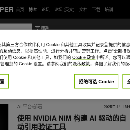
PER
首页
博客
论坛
论坛 (英文)
文档
下载
培训
A 及其第三方合作伙伴利用 Cookie 和其他工具收集并记录您提供的
的互动信息，以提高性能、进行分析并辅助营销工作。点击“全部接受
使用 Cookie 和其他工具，如我们的
Cookie 政策
中所述。您可以通
位软件工程师兼数据科学家，具有研发背景，对
管理您的 Cookie 设置。请参阅我们的
隐私政策
，详细了解我们的隐
。他的研究经验涵盖计算机视觉、
ython 和 PHP 软件开发方面经验丰
置
拒绝可选 Cookie
idnia
AI 平台/部署
2025年 4月 16
使用 NVIDIA NIM 构建 AI 驱动的自
动引用验证工具