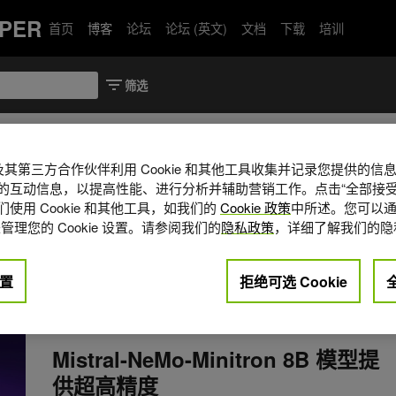
PER
首页
博客
论坛
论坛 (英文)
文档
下载
培训
ran
A 及其第三方合作伙伴利用 Cookie 和其他工具收集并记录您提供的
IDIA Research 的高级研究科学家，曾供职
的互动信息，以提高性能、进行分析并辅助营销工作。点击“全部接受
队。Saurav 的工作重点是使用模型压缩
使用 Cookie 和其他工具，如我们的
Cookie 政策
中所述。您可以通
经架构搜索 (NAS) 等技术，提高深度
管理您的 Cookie 设置。请参阅我们的
隐私政策
，详细了解我们的隐
LM)) 的运行时性能和效率。
置
拒绝可选 Cookie
alidharan
数据中心/云端
2024年 10月 8
Mistral-NeMo-Minitron 8B 模型提
供超高精度