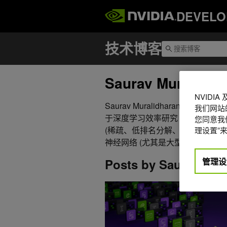
DEVELO
Saurav Muralidha
NVIDI
Saurav Muralidharan 是 NV
我们网站
于深度学习效率研究 (DLER) 团
您同意我们
(稀疏、低排名分解、提炼等) 和神
理设置”来
神经网络 (尤其是大型语言模型 (L
管理设
Posts by Saurav Mur