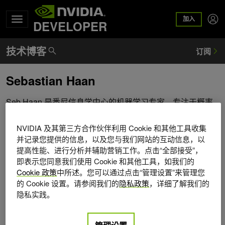
加入
DEVELOPER
Sebastian Haan
Seb Haan 是悉尼信息学中心的机器学习专家，专注于概率
模型、计算机视觉、地理空间 AI 和生成式 AI 系统。他拥有
粒子物理学和天体物理学背景，曾在加州理工学院 (美国) 、
NVIDIA 及其第三方合作伙伴利用 Cookie 和其他工具收集
CSIRO (悉尼) 和马克斯 - 普朗克研究所 (德国) 担任研究职
并记录您提供的信息，以及您与我们网站的互动信息，以
务。他热衷于推动 AI 创新，开发能够加速研究并产生实际影
提高性能、进行分析并辅助营销工作。点击“全部接受”，
即表示您同意我们使用 Cookie 和其他工具，如我们的
响的应用。
Cookie 政策
中所述。您可以通过点击“管理设置”来管理您
的 Cookie 设置。请参阅我们的
隐私政策
，详细了解我们的
隐私实践。