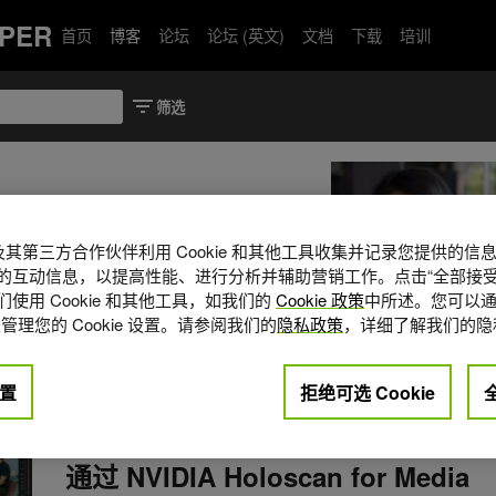
PER
首页
博客
论坛
论坛 (英文)
文档
下载
培训
DIA 专业广播的全球行业营销。她负责广播行业
A 及其第三方合作伙伴利用 Cookie 和其他工具收集并记录您提供的
智能、实时图形、网络和虚拟化制
的互动信息，以提高性能、进行分析并辅助营销工作。点击“全部接受
pi 在数字媒体行业的视觉效果和故事动画
使用 Cookie 和其他工具，如我们的
Cookie 政策
中所述。您可以通
 拥有西蒙·弗雷泽大学工商管理与传播联
管理您的 Cookie 设置。请参阅我们的
隐私政策
，详细了解我们的隐
edi
置
拒绝可选 Cookie
AI 平台/部署
2025年 6月 17
通过 NVIDIA Holoscan for Media