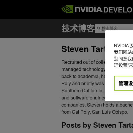
DEVELO
NVIDI
Steven Tartakovs
我们网站
您同意我们
Recruited out of college by Deloi
理设置”来
managed technology projects across
back to academia, he pursued gra
管理设
Poly and briefly was a PhD student
Southern California. Since then, 
and software engineer for consum
companies. Steven holds a bachel
from Cal Poly, San Luis Obispo.
Posts by Steven Tar