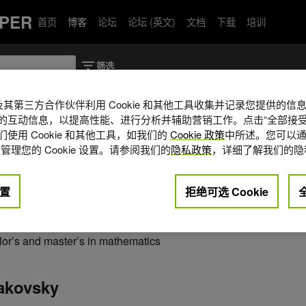
PER
首页
博客
论坛
论坛 (英文)
文档
下载
培训
A 及其第三方合作伙伴利用 Cookie 和其他工具收集并记录您提供的
ky
的互动信息，以提高性能、进行分析并辅助营销工作。点击“全部接受
使用 Cookie 和其他工具，如我们的
Cookie 政策
中所述。您可以通
tte Consulting, Steven worked on and
管理您的 Cookie 设置。请参阅我们的
隐私政策
，详细了解我们的隐
 a variety of industries. Transferring
duate mathematics research at Cal
置
拒绝可选 Cookie
 in Applied Math at University of
Steven has worked as a data scientist
er and enterprise technology
or’s and master’s in mathematics
takovsky