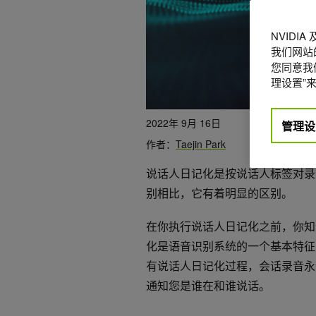
NVIDI
我们网站
您同意我们
理设置”来
2022年 9月 16日
管理设
作者：
Taejin Park
说话人日记化是按说话人标签对录
别相比，它有着明显的区别。
在你执行说话人日记化之前，你知道
化是语音识别系统的一个基本特征
有说话人日记化过程，会话录音永
通知您是谁在和谁说话。