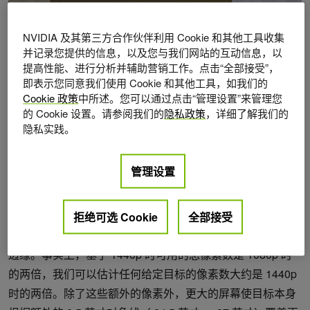
NVIDIA 及其第三方合作伙伴利用 Cookie 和其他工具收集
并记录您提供的信息，以及您与我们网站的互动信息，以
提高性能、进行分析并辅助营销工作。点击“全部接受”，
图 1 。小目标实验旨在测试 360 Hz 时 24.5 〃 1080p 和 27 〃
1440p 之间的差异。请注意，目标（绿色）如此之小，以至于在
即表示您同意我们使用 Cookie 和其他工具，如我们的
1080p 屏幕截图中几乎看不到它们。在 1440p 时，它们变得更加
Cookie 政策
中所述。您可以通过点击“管理设置”来管理您
明显。
的 Cookie 设置。请参阅我们的
隐私政策
，详细了解我们的
隐私实践。
实验设计
管理设置
我们设计的实验集中在非常小的目标上（图 1 ），这些目标
可以被认为是 Valorant 、 CS:GO 或 PUBG 等游戏中中中长
距离头像的代理。对于这样的小目标，我们可以假设，与低
拒绝可选 Cookie
全部接受
分辨率监视器相比，高分辨率监视器将更准确地显示目标的
边缘。事实上，基于 1440p 时可用的总像素数是 1080p 时
的两倍，我们可以估计任何给定目标的像素数大约是 1440p
时的两倍。除了这些额外的像素外，更大的屏幕使目标本身