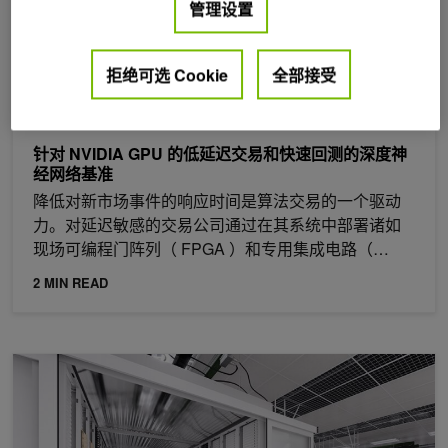
管理设置
拒绝可选 Cookie
全部接受
2023年 2月 2日
针对 NVIDIA GPU 的低延迟交易和快速回测的深度神
经网络基准
降低对新市场事件的响应时间是算法交易的一个驱动
力。对延迟敏感的交易公司通过在其系统中部署诸如
现场可编程门阵列（ FPGA ）和专用集成电路（…
2 MIN READ
领先的 MLPerf Training 2.1 ，具有针对 AI 的全栈优化