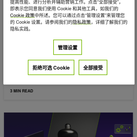
提高性能、进行分析并辅助营销工作。点击“全部接受”，
即表示您同意我们使用 Cookie 和其他工具，如我们的
Cookie 政策
中所述。您可以通过点击“管理设置”来管理您
的 Cookie 设置。请参阅我们的
隐私政策
，详细了解我们的
隐私实践。
管理设置
2024年 7月 17日
NVIDIA 全面转向开源 GPU 内核模块
借助 R515 驱动程序，NVIDIA 于 2022 年 5 月发布了
拒绝可选 Cookie
全部接受
一套开源的 Linux GPU 内核 模块，该模块采用双许可
证，
3 MIN READ
全新 NVIDIA NIM：可适用于 Mistral 和 Mixtral 模型并为您的 AI