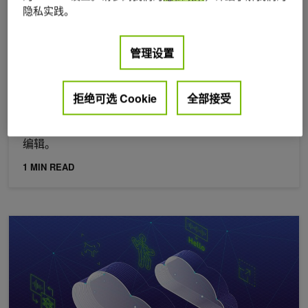
隐私实践。
管理设置
2024年 1月 10日
借助 NVIDIA Maxine 体验实时音频和视频通信
拒绝可选 Cookie
全部接受
我们的 NVIDIA Maxine 开发者平台通过为开发者和企
业提供各种低代码实施方案，重新定义了视频会议和
编辑。
1 MIN READ
NVIDIA Maxine 提升云端视频会议