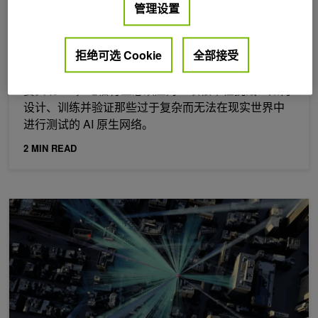
管理设置
2026年 2月 28日
拒绝可选 Cookie
全部接受
开发者可用 5 款全新数字孪生产品构建 6G 网络
要实现 6G，电信行业必须应对一项根本性挑战：如何
设计、训练并验证那些过于复杂而无法在现实世界中
进行测试的 AI 原生网络。
2 MIN READ
利用 NVIDIA Aerial Omniverse 数字孪生精准模拟无线电环境