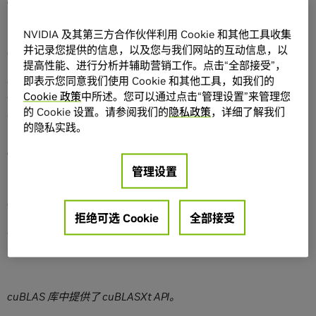
cuBLAS API 可在 cuBLAS 库中使用。
NVIDIA 及其第三方合作伙伴利用 Cookie 和其他工具收集
cuBLASLt 主机 API
并记录您提供的信息，以及您与我们网站的互动信息，以
提高性能、进行分析并辅助营销工作。点击“全部接受”，
即表示您同意我们使用 Cookie 和其他工具，如我们的
cuBLASLt 主机 API
多阶段 GEMM API
这些模型极具表现力，允
Cookie 政策
中所述。您可以通过点击“管理设置”来管理您
许应用利用最新的 NVIDIA 架构功能实现最佳性能
融合
和性能调
的 Cookie 设置。请参阅我们的
隐私政策
，详细了解我们
优选项。
的隐私实践。
cuBLAS 库中提供了 cuBLASLt API。
管理设置
cuBLASXt 单进程多 GPU 主机 API
拒绝可选 Cookie
全部接受
cuBLASXt 主机 API 提供支持多 GPU 的接口，可在一个或多个
GPU 之间高效调度 3 级工作负载
单节点
。
cuBLAS 库中提供了 cuBLASXt API。