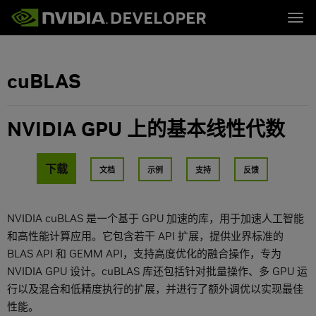
Tog
首页
下载
博客
培训
cuBLAS
论坛
工具与生态
立即加入
论坛 (英文)
论坛
文档
论坛 (英文)
下载
NVIDIA GPU 上的基本线性代数
培训
下载
文档
示例
支持
反馈
NVIDIA cuBLAS 是一个基于 GPU 加速的库，用于加速人工智能
和高性能计算应用。它包含若干 API 扩展，提供业界标准的
BLAS API 和 GEMM API，支持高度优化的融合操作，专为
NVIDIA GPU 设计。cuBLAS 库还包括针对批量操作、多 GPU 运
行以及混合和低精度执行的扩展，并进行了额外调优以实现最佳
性能。