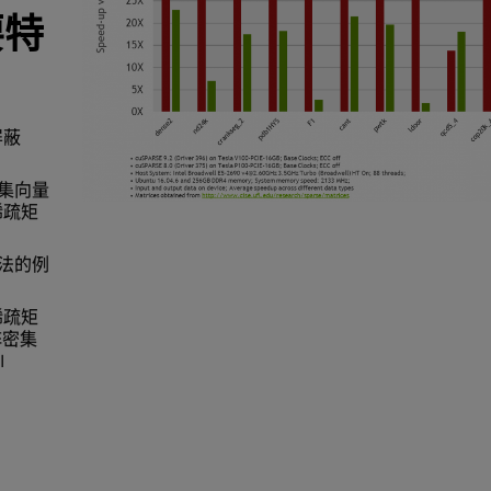
要特
屏蔽
密集向量
稀疏矩
乘法的例
稀疏矩
阵密集
I