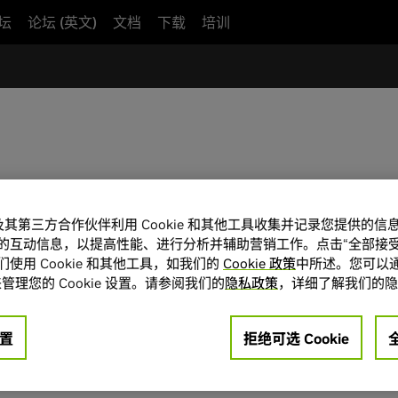
坛
论坛 (英文)
文档
下载
培训
A 及其第三方合作伙伴利用 Cookie 和其他工具收集并记录您提供的
的互动信息，以提高性能、进行分析并辅助营销工作。点击“全部接受
U 加速的基本线性代数例程，cuSPARSELt 主机 API 提供结构化稀疏
使用 Cookie 和其他工具，如我们的
Cookie 政策
中所述。您可以通
学、地震勘探和计算科学领域得到广泛应用。
管理您的 Cookie 设置。请参阅我们的
隐私政策
，详细了解我们的隐
cuSPARSELt 主机 
置
拒绝可选 Cookie
下载
文档