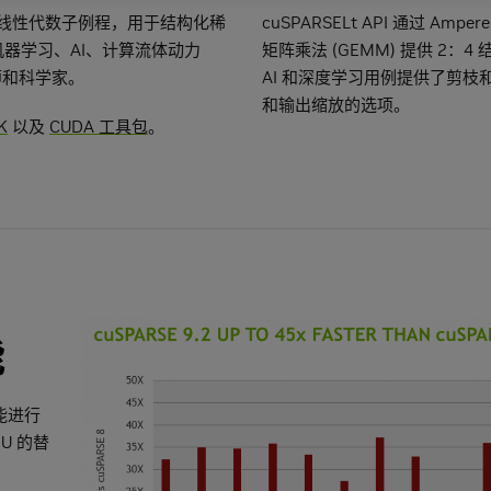
速的基本线性代数子例程，用于结构化稀
cuSPARSELt API 通过 
于机器学习、AI、计算流体动力
矩阵乘法 (GEMM) 提供 2：4 
师和科学家。
AI 和深度学习用例提供了剪
和输出缩放的选项。
K
以及
CUDA 工具包
。
能
性能进行
U 的替