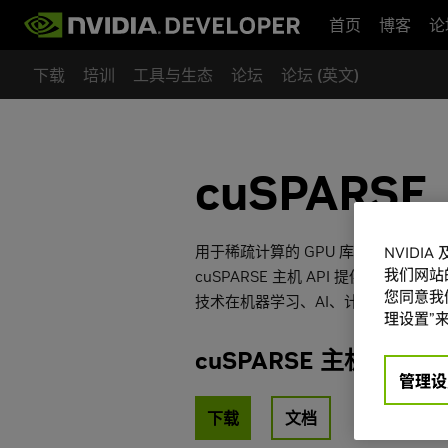
首页
博客
论
下载
培训
工具与生态
论坛
论坛 (英文)
cuSPARSE
用于稀疏计算的 GPU 库 API。
NVIDI
我们网站
cuSPARSE 主机 API 提供 GP
您同意我们
技术在机器学习、AI、计算流体动力
理设置”来
cuSPARSE 主机 API
管理设
下载
文档