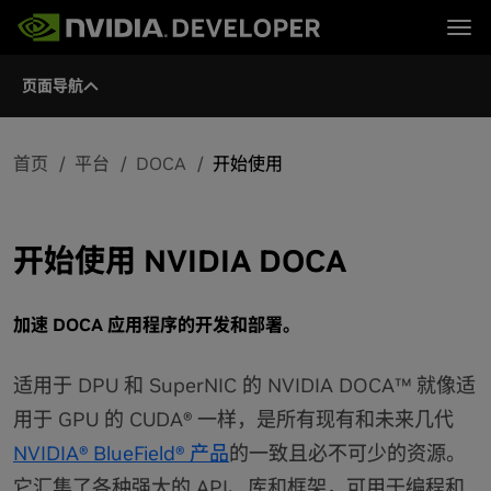
Tog
页面导航
首页
主题
博客
平台与工具
论坛
行业
立即加入
论坛 (英文)
资源
文档
首页
平台
DOCA
开始使用
下载
培训
开始使用 NVIDIA DOCA
加速 DOCA 应用程序的开发和部署。
适用于 DPU 和 SuperNIC 的 NVIDIA DOCA™ 就像适
用于 GPU 的 CUDA® 一样，是所有现有和未来几代
NVIDIA® BlueField® 产品
的一致且必不可少的资源。
它汇集了各种强大的 API、库和框架，可用于编程和