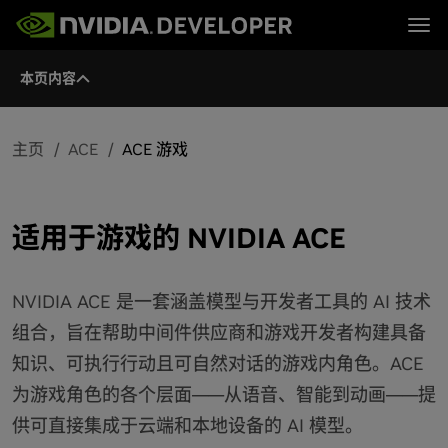
Tog
本页内容
首页
主题
博客
平台与工具
论坛
行业
立即加入
论坛 (英文)
资源
文档
主页
ACE
ACE 游戏
下载
培训
适用于游戏的 NVIDIA ACE
NVIDIA ACE 是一套涵盖模型与开发者工具的 AI 技术
组合，旨在帮助中间件供应商和游戏开发者构建具备
知识、可执行行动且可自然对话的游戏内角色。ACE
为游戏角色的各个层面——从语音、智能到动画——提
供可直接集成于云端和本地设备的 AI 模型。