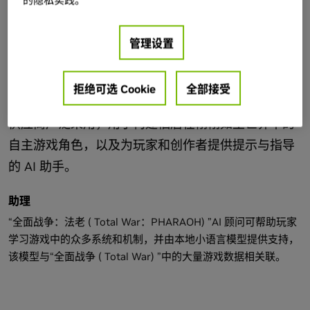
的隐私实践。
管理设置
AI 驱动的合作伙伴体验
拒绝可选 Cookie
全部接受
NVIDIA ACE 正被行业领先的游戏开发商和独立软件
供应商广泛采用，用于构建栖居在栩栩如生世界中的
自主游戏角色，以及为玩家和创作者提供提示与指导
的 AI 助手。
助理
“全面战争：法老 ( Total War：PHARAOH) ”AI 顾问可帮助玩家
学习游戏中的众多系统和机制，并由本地小语言模型提供支持，
该模型与“全面战争 ( Total War) ”中的大量游戏数据相关联。