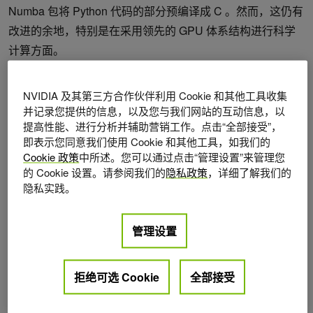
Numba 包将 Python 代码的部分预编译成 C 。然而，这仍有
改进的余地，特别是在采用领先的 GPU 体系结构进行科学
计算方面。
GPU 科学计算功能可直接从 Blender 中获得，允许使用简单
NVIDIA 及其第三方合作伙伴利用 Cookie 和其他工具收集
的统一工具，利用 Blender 强大的几何体创建功能以及尖端
并记录您提供的信息，以及您与我们网站的互动信息，以
计算环境。对于 blender2 . 83 +的最新变化，可以使用
提高性能、进行分析并辅助营销工作。点击“全部接受”，
CuPy （一个专门用于数组计算的 GPU 加速 Python 库）直
即表示您同意我们使用 Cookie 和其他工具，如我们的
Cookie 政策
中所述。您可以通过点击“管理设置”来管理您
接从 Python 脚本中完成。
的 Cookie 设置。请参阅我们的
隐私政策
，详细了解我们的
隐私实践。
根据这些想法，下面的教程将比较两种不同的加速矩阵乘法
的方法。第一种方法使用 Python 的 Numba 编译器，而第二
管理设置
种方法使用 NVIDIA GPU-compute API， CUDA 。这些方法
的实现可以在
rleonard1224/matmul
GitHub repo 中找到，
还有一个 Dockerfile ，它设置了 anaconda 环境，从中可以
拒绝可选 Cookie
全部接受
运行 CUDA – 加速的 Blender Python 脚本。