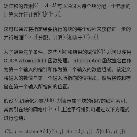
矩阵积的元素
可以通过为每个块分配一个元素的
计算来并行计算
,
.
您可以通过将指定给要执行的块的每个线程来获得进一步的
并行增强
分配，计算
和等于
.
为了避免竞争条件，这些
积和结果的赋值
可以使用
CUDA
函数处理。
函数签名由作
atomicAdd
atomicAdd
为第一个输入的指针和作为第二个输入的数值组成。该定义
将输入的数值与第一个输入所指向的值相加，然后将该和存
储在第一个输入所指向的位置。
假设
初始化为零
表示属于块的线程的线程索引，
其索引在块的网格中
. 上述平行排列可通过以下方程式
进行总结：