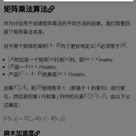
矩阵乘法算法
作为讨论用于加速矩阵乘法的不同方法的前奏，我们简要回
顾了矩阵乘法本身。
对于两个矩阵的乘积
为了更好地定义
必须等于
.
然后是一个矩阵
行和
列，即
matrix.
是一个
matrix.
产品
结果是
matrix.
如果
,
，和
使用数字 1 （即基于 1 的索引）进行索
引，然后是的第
i
行和第
j
列中的元素
,
，由以下公
式确定：
麻木加速度