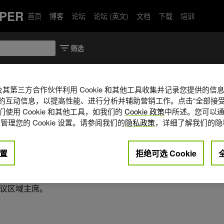
PER
首页
博客
论坛
论坛 (英文)
文档
下载
培训
A 及其第三方合作伙伴利用 Cookie 和其他工具收集并记录您提供的
的互动信息，以提高性能、进行分析并辅助营销工作。点击“全部接受
直是 NVIDIA 的应用研究科学家，专注于医
使用 Cookie 和其他工具，如我们的
Cookie 政策
中所述。您可以通
于深度学习的医学图像合成。灿于
管理您的 Cookie 设置。请参阅我们的
隐私政策
，详细了解我们的隐
理专业学士学位。随后，她将兴趣转向医
 Prince 博士合作，获得了约翰斯·霍普金
 2020 年至 2023 年担任医学成
置
拒绝可选 Cookie
ASHIMI）研讨会组委会成员，并担任
IE）医学成像会议主席和 2024 年国际
议区域主席。