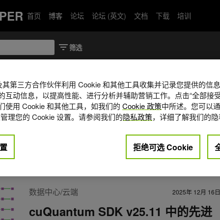
PER
首页
博客
论坛
论坛 (英文)
文档
下载
培训
A 及其第三方合作伙伴利用 Cookie 和其他工具收集并记录您提供的
的互动信息，以提高性能、进行分析并辅助营销工作。点击“全部接受
的高级工程经理，负责监督 cuQuantum SDK
使用 Cookie 和其他工具，如我们的
Cookie 政策
中所述。您可以通
德分校的物理学学士学位和德克萨斯
管理您的 Cookie 设置。请参阅我们的
隐私政策
，详细了解我们的隐
iel 的职业生涯一直在 HPC 和
量子计算工作之前，他负责管理 AMD
置
拒绝可选 Cookie
ll
数据中心/云端
2025年 12月 16
cuQuantum SDK v25.11 中的先进