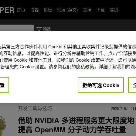
PER
首页
博客
论坛
论坛 (英文)
文档
下载
培训
A 及其第三方合作伙伴利用 Cookie 和其他工具收集并记录您提供的
的互动信息，以提高性能、进行分析并辅助营销工作。点击“全部接受
使用 Cookie 和其他工具，如我们的
Cookie 政策
中所述。您可以通
的解决方案架构师，致力于将 GPU 技术集成到
管理您的 Cookie 设置。请参阅我们的
隐私政策
，详细了解我们的隐
作流中。他在西北大学获得化学博士
实验室完成博士后研究。
置
拒绝可选 Cookie
开发工具与技巧
2025年 6月 4
借助 NVIDIA 多进程服务更大限度地
提高 OpenMM 分子动力学吞吐量