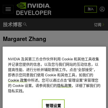
加入
DEVELOPER
Margaret Zhang
Margaret Zhang 是面向客户的硬件产品剧本网站 (
build.nvidia.com/spark 和 build.nvidia.com/station) 的产品经
NVIDIA 及其第三方合作伙伴利用 Cookie 和其他工具收集
理，专注于为开发者和发烧友开发 AI 工作负载和教程。她拥
并记录您提供的信息，以及您与我们网站的互动信息，以
有纽约大学 Stern 分校技术产品管理和战略 MBA 学位。
提高性能、进行分析并辅助营销工作。点击“全部接受”，
即表示您同意我们使用 Cookie 和其他工具，如我们的
Cookie 政策
中所述。您可以通过点击“管理设置”来管理您
的 Cookie 设置。请参阅我们的
隐私政策
，详细了解我们的
隐私实践。
管理设置