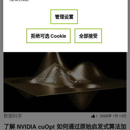
管理设置
Posts by Piotr Sielski
拒绝可选 Cookie
全部接受
数据科学
1
2026年 1月 13日
了解 NVIDIA cuOpt 如何通过原始启发式算法加