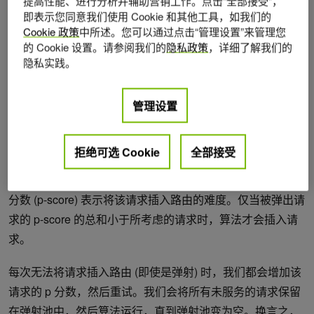
提高性能、进行分析并辅助营销工作。点击“全部接受”，
的步骤。
即表示您同意我们使用 Cookie 和其他工具，如我们的
Cookie 政策
中所述。您可以通过点击“管理设置”来管理您
初始解决方案生成算法
的 Cookie 设置。请参阅我们的
隐私政策
，详细了解我们的
隐私实践。
找到一组满足所有限制条件的有限机群来生成可行的初始解
决方案本身就是一个 NP 难题。我们的团队已经改进并并行
管理设置
化了
引导式弹射搜索 (GES)
算法，用于向路由发出请求。
GES 的主要理念很简单。我们首先尝试将请求插入路由。如
拒绝可选 Cookie
全部接受
果无法插入该请求，我们会从路由中弹出一个或多个易于插
入的请求，并将请求插入到已放松的路由。每个请求的惩罚
分数 (p-score) 表示将该请求插入路由的难度。仅当被弹出请
求的 p-score 的总和小于所考虑的请求时，算法才会插入请
求。
每次无法将请求插入路由 (即使是弹射) 时，我们都会增加该
请求的 p 分数，然后重试。我们会将所有未服务的请求保留
在弹射池中，然后算法运行，直到弹射池变为空。换言之，