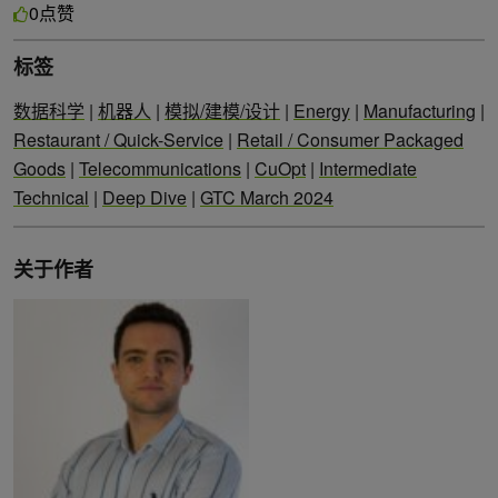
点赞
0
标签
数据科学
|
机器人
|
模拟/建模/设计
|
Energy
|
Manufacturing
|
Restaurant / Quick-Service
|
Retail / Consumer Packaged
Goods
|
Telecommunications
|
CuOpt
|
Intermediate
Technical
|
Deep Dive
|
GTC March 2024
关于作者